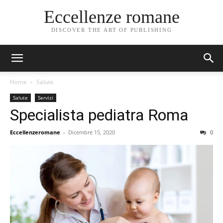
Eccellenze romane
DISCOVER THE ART OF PUBLISHING
Home
Salute
Salute
Servizi
Specialista pediatra Roma
Eccellenzeromane
-
Dicembre 15, 2020
0