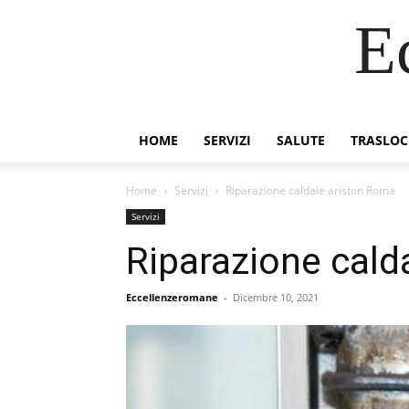
E
HOME
SERVIZI
SALUTE
TRASLOC
Home
Servizi
Riparazione caldaie ariston Roma
Servizi
Riparazione cald
Eccellenzeromane
-
Dicembre 10, 2021