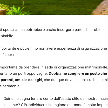
di sposarci, ma potrebbero anche insorgere parecchi problemi 
robabile.
o importante e potremmo non avere esperienza di organizzazio
 fa per noi.
ù importante da prendere in sede di organizzazione matrimonial
iventano un po’ troppo vaghe.
Dobbiamo scegliere un posto che f
parenti, amici e colleghi,
che dunque deve essere cucito su mis
a cerimonia.
Quindi, bisogna tenere conto dell’esatto stile del nostro mat
in estate? Già individuare la stagione dell’anno è molto import