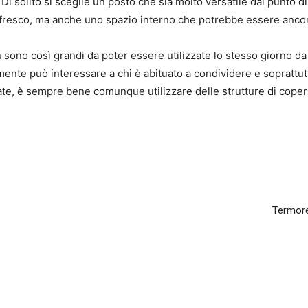
 Di solito si sceglie un posto che sia molto versatile dal punto d
fresco, ma anche uno spazio interno che potrebbe essere ancora 
on sono così grandi da poter essere utilizzate lo stesso giorno 
mente può interessare a chi è abituato a condividere e soprattut
state, è sempre bene comunque utilizzare delle strutture di coper
Termore