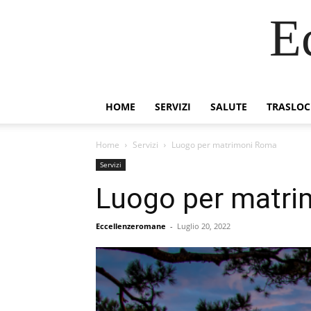
E
HOME
SERVIZI
SALUTE
TRASLOC
Home
Servizi
Luogo per matrimoni Roma
Servizi
Luogo per matr
Eccellenzeromane
-
Luglio 20, 2022