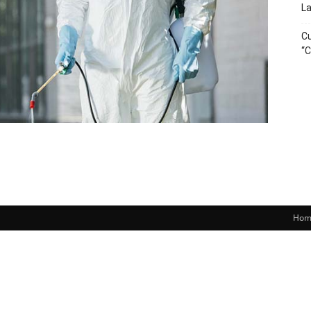
La
Cu
“C
Hom