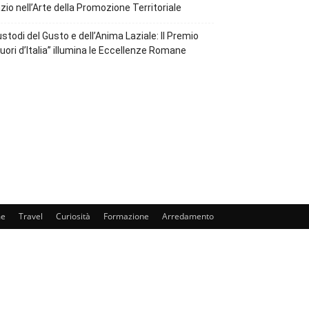
zio nell’Arte della Promozione Territoriale
stodi del Gusto e dell’Anima Laziale: Il Premio
uori d’Italia” illumina le Eccellenze Romane
e
Travel
Curiosità
Formazione
Arredamento