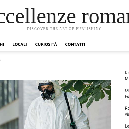
ccellenze roma
DISCOVER THE ART OF PUBLISHING
HI
LOCALI
CURIOSITÀ
CONTATTI
a
Da
Ma
Ol
Fo
Ro
vi
Le