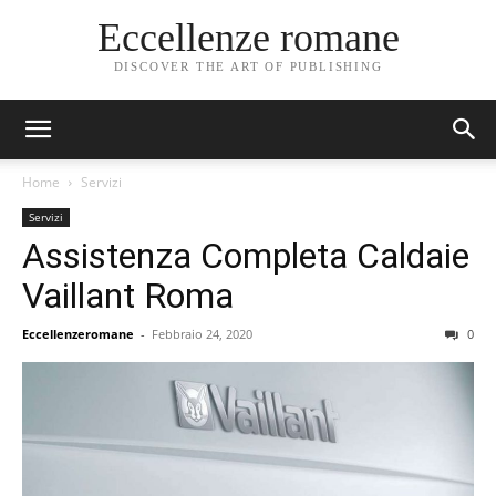
Eccellenze romane
DISCOVER THE ART OF PUBLISHING
Home
Servizi
Servizi
Assistenza Completa Caldaie
Vaillant Roma
Eccellenzeromane
-
Febbraio 24, 2020
0