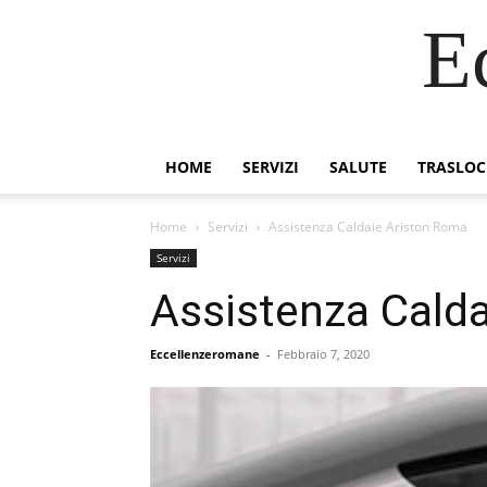
E
HOME
SERVIZI
SALUTE
TRASLOC
Home
Servizi
Assistenza Caldaie Ariston Roma
Servizi
Assistenza Cald
Eccellenzeromane
-
Febbraio 7, 2020