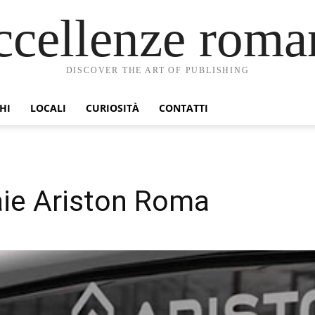
ccellenze roma
DISCOVER THE ART OF PUBLISHING
HI
LOCALI
CURIOSITÀ
CONTATTI
aie Ariston Roma