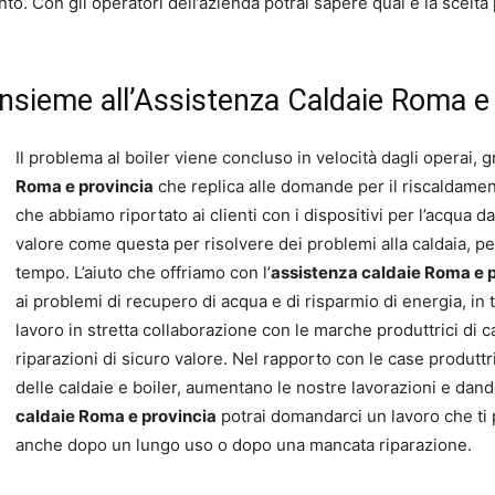
o. Con gli operatori dell’azienda potrai sapere qual è la scelta p
insieme all’Assistenza Caldaie Roma e
Il problema al boiler viene concluso in velocità dagli operai, g
Roma e provincia
che replica alle domande per il riscaldamento
che abbiamo riportato ai clienti con i dispositivi per l’acqua 
valore come questa per risolvere dei problemi alla caldaia, p
tempo. L’aiuto che offriamo con l’
assistenza caldaie Roma e 
ai problemi di recupero di acqua e di risparmio di energia, in t
lavoro in stretta collaborazione con le marche produttrici di 
riparazioni di sicuro valore. Nel rapporto con le case produttri
delle caldaie e boiler, aumentano le nostre lavorazioni e dando
caldaie Roma e provincia
potrai domandarci un lavoro che ti p
anche dopo un lungo uso o dopo una mancata riparazione.