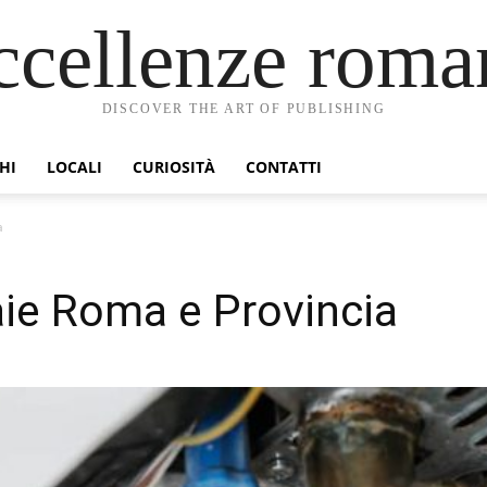
ccellenze roma
DISCOVER THE ART OF PUBLISHING
HI
LOCALI
CURIOSITÀ
CONTATTI
a
ie Roma e Provincia