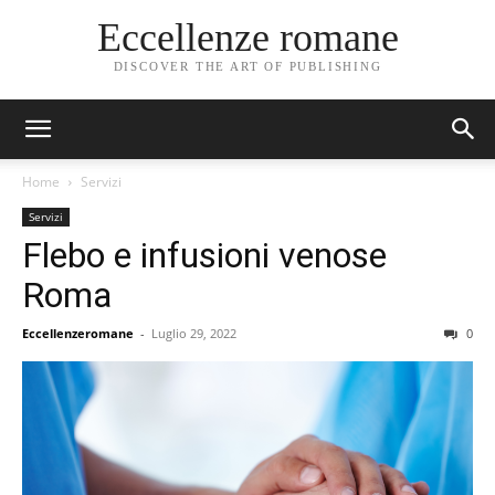
Eccellenze romane
DISCOVER THE ART OF PUBLISHING
Home
Servizi
Servizi
Flebo e infusioni venose
Roma
Eccellenzeromane
-
Luglio 29, 2022
0