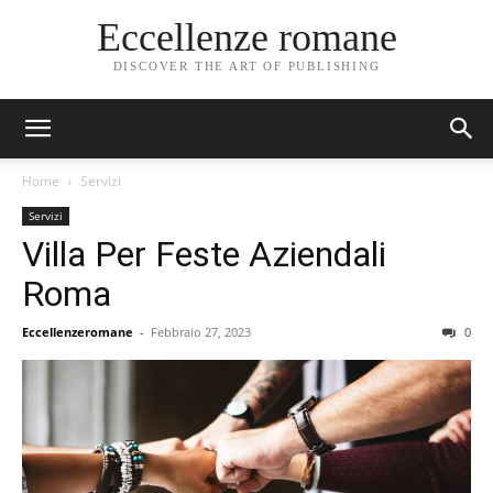
Eccellenze romane
DISCOVER THE ART OF PUBLISHING
Home
Servizi
Servizi
Villa Per Feste Aziendali
Roma
Eccellenzeromane
-
Febbraio 27, 2023
0