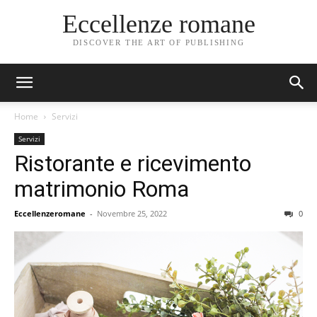
Eccellenze romane
DISCOVER THE ART OF PUBLISHING
Home
Servizi
Servizi
Ristorante e ricevimento
matrimonio Roma
Eccellenzeromane
-
Novembre 25, 2022
0