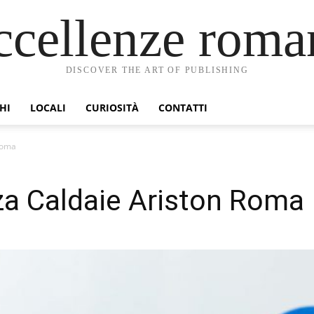
ccellenze roma
DISCOVER THE ART OF PUBLISHING
HI
LOCALI
CURIOSITÀ
CONTATTI
Roma
za Caldaie Ariston Roma