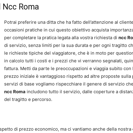
 il Ncc Roma
Potrai preferire una ditta che ha fatto dell’attenzione al cliente 
occasioni pratiche in cui questo obiettivo acquista importanza s
per completare la pratica legata alla vostra richiesta di
ncc R
di servizio, senza limiti per la sua durata e per ogni tragitto c
le richieste tipiche del viaggiatore, che è in moto per question
in calcolo tutti i costi e i prezzi che vi verranno segnalati, q
fattura. Metti da parte le preoccupazioni e viaggia subito con 
prezzo iniziale è vantaggioso rispetto ad altre proposte sulla 
servizi di base vogliamo rispecchiare il genere di servizio che 
ncc Roma
includono tutto il servizio, dalle coperture a dista
del tragitto e percorso.
a
prospetto di prezzo economico, ma ci vantiamo anche della nostra c