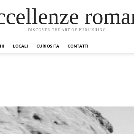
ccellenze roma
DISCOVER THE ART OF PUBLISHING
HI
LOCALI
CURIOSITÀ
CONTATTI