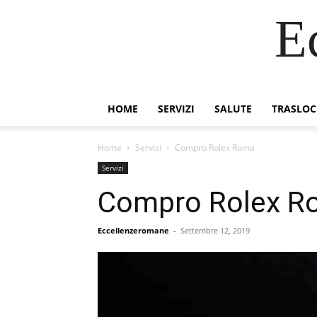
E
HOME
SERVIZI
SALUTE
TRASLOC
Home
Servizi
Compro Rolex Roma
Servizi
Compro Rolex R
Eccellenzeromane
-
Settembre 12, 2019