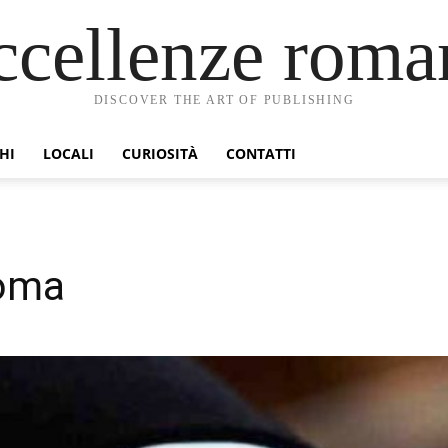
ccellenze roma
DISCOVER THE ART OF PUBLISHING
HI
LOCALI
CURIOSITÀ
CONTATTI
oma