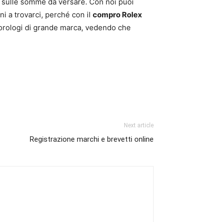
za sulle somme da versare. Con noi puoi
ni a trovarci, perché con il
compro Rolex
i orologi di grande marca, vedendo che
Next article
Registrazione marchi e brevetti online