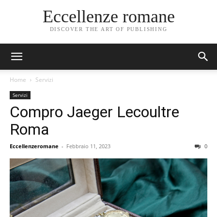
Eccellenze romane
DISCOVER THE ART OF PUBLISHING
Home
Servizi
Servizi
Compro Jaeger Lecoultre
Roma
Eccellenzeromane
-
Febbraio 11, 2023
0