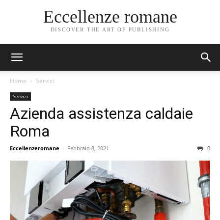
Eccellenze romane
DISCOVER THE ART OF PUBLISHING
Home
Servizi
Servizi
Azienda assistenza caldaie
Roma
Eccellenzeromane
-
Febbraio 8, 2021
0