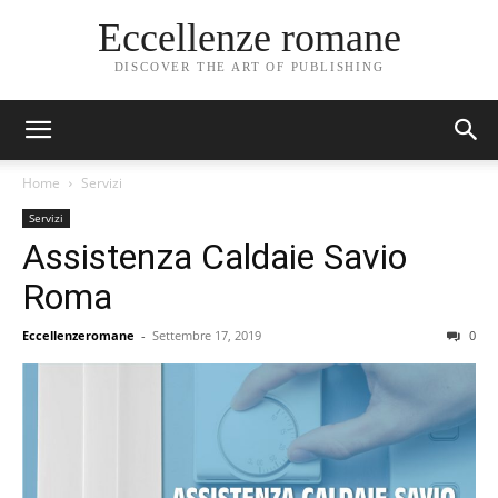
Eccellenze romane
DISCOVER THE ART OF PUBLISHING
Home
Servizi
Servizi
Assistenza Caldaie Savio
Roma
Eccellenzeromane
-
Settembre 17, 2019
0