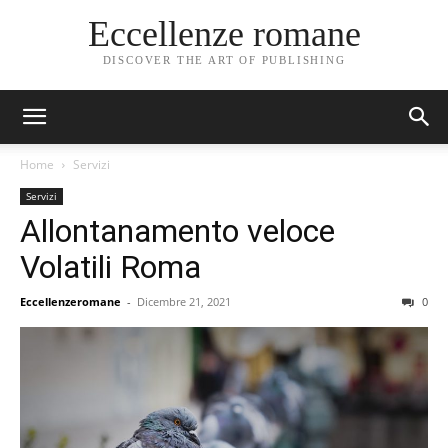
Eccellenze romane
DISCOVER THE ART OF PUBLISHING
Home
Servizi
Servizi
Allontanamento veloce
Volatili Roma
Eccellenzeromane
-
Dicembre 21, 2021
0