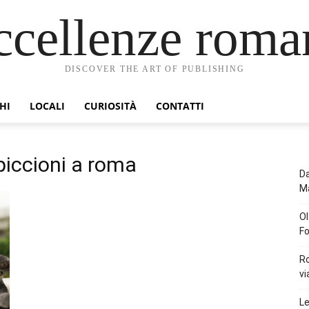
ccellenze roma
DISCOVER THE ART OF PUBLISHING
HI
LOCALI
CURIOSITÀ
CONTATTI
piccioni a roma
Da
Ma
Ol
Fo
Ro
vi
Le