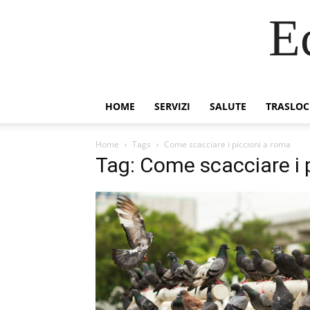
E
HOME
SERVIZI
SALUTE
TRASLOC
Home
Tags
Come scacciare i piccioni a roma
Tag: Come scacciare i 