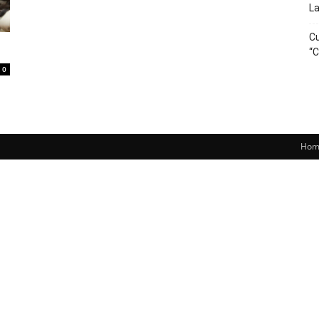
La
Cu
“C
0
Hom