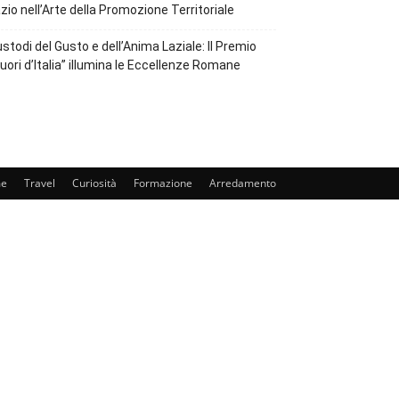
zio nell’Arte della Promozione Territoriale
stodi del Gusto e dell’Anima Laziale: Il Premio
uori d’Italia” illumina le Eccellenze Romane
e
Travel
Curiosità
Formazione
Arredamento