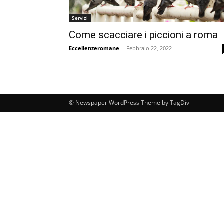
Servizi
Come scacciare i piccioni a roma
Eccellenzeromane
-
Febbraio 22, 2022
© Newspaper WordPress Theme by TagDiv