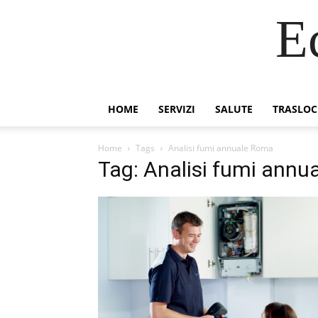
E
HOME
SERVIZI
SALUTE
TRASLOC
Home
Tags
Analisi fumi annuale Roma
Tag: Analisi fumi ann