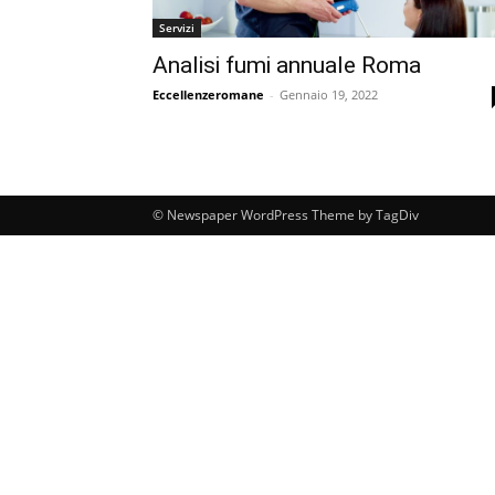
Servizi
Analisi fumi annuale Roma
Eccellenzeromane
-
Gennaio 19, 2022
© Newspaper WordPress Theme by TagDiv