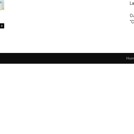
La
Cu
“C
0
Hom