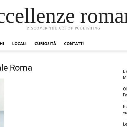
ccellenze roma
DISCOVER THE ART OF PUBLISHING
HI
LOCALI
CURIOSITÀ
CONTATTI
uale Roma
Da
Ma
Ol
Fo
Ro
vi
Le