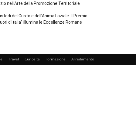
zio nell’Arte della Promozione Territoriale
stodi del Gusto e dell’Anima Laziale: Il Premio
uori d’Italia” illumina le Eccellenze Romane
e
Travel
Curiosità
Formazione
Arredamento