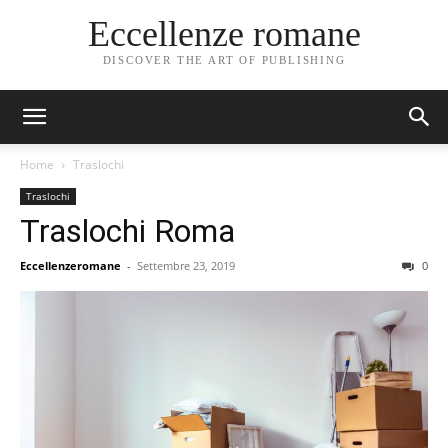
Eccellenze romane
DISCOVER THE ART OF PUBLISHING
Home
Traslochi
Traslochi
Traslochi Roma
Eccellenzeromane
-
Settembre 23, 2019
0