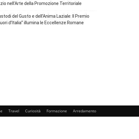
zio nell’Arte della Promozione Territoriale
stodi del Gusto e dell’Anima Laziale: Il Premio
uori d’Italia” illumina le Eccellenze Romane
e
Travel
Curiosità
Formazione
Arredamento