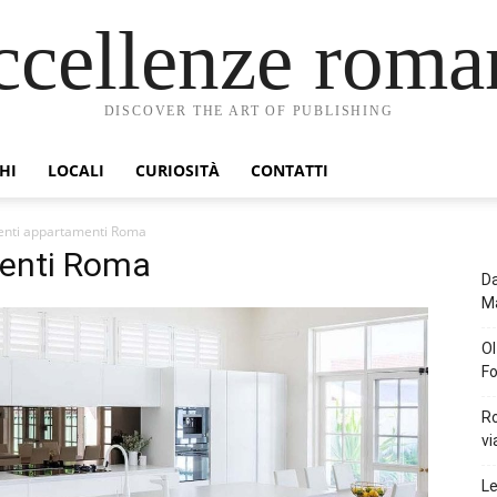
ccellenze roma
DISCOVER THE ART OF PUBLISHING
HI
LOCALI
CURIOSITÀ
CONTATTI
nti appartamenti Roma
enti Roma
Da
Ma
Ol
Fo
Ro
vi
Le