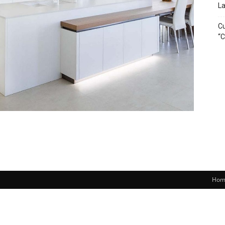
La
Cu
“C
Hom