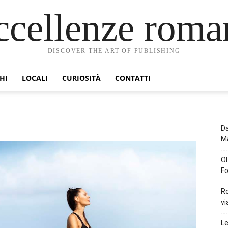
ccellenze roma
DISCOVER THE ART OF PUBLISHING
HI
LOCALI
CURIOSITÀ
CONTATTI
Da
Ma
Ol
Fo
Ro
vi
Le