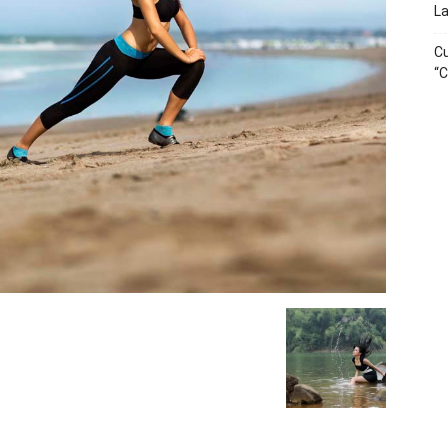
La
Cu
“C