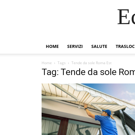
E
HOME
SERVIZI
SALUTE
TRASLOC
Home
Tags
Tende da sole Roma Est
Tag: Tende da sole Ro