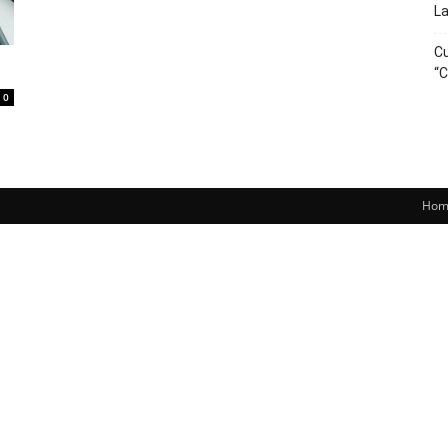
La
Cu
“C
0
Hom