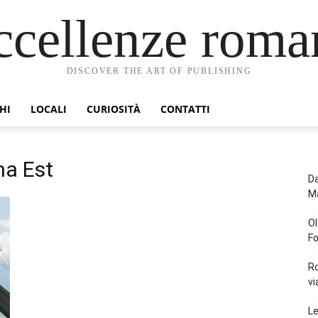
ccellenze roma
DISCOVER THE ART OF PUBLISHING
HI
LOCALI
CURIOSITÀ
CONTATTI
ma Est
Da
Ma
Ol
Fo
Ro
vi
Le