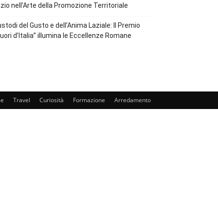
zio nell’Arte della Promozione Territoriale
stodi del Gusto e dell’Anima Laziale: Il Premio
uori d’Italia” illumina le Eccellenze Romane
e
Travel
Curiosità
Formazione
Arredamento