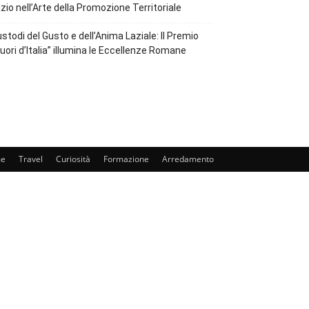
zio nell’Arte della Promozione Territoriale
stodi del Gusto e dell’Anima Laziale: Il Premio
uori d’Italia” illumina le Eccellenze Romane
e
Travel
Curiosità
Formazione
Arredamento