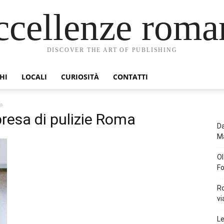
ccellenze roma
DISCOVER THE ART OF PUBLISHING
HI
LOCALI
CURIOSITÀ
CONTATTI
ma
presa di pulizie Roma
Da
Ma
Ol
Fo
Ro
vi
Le