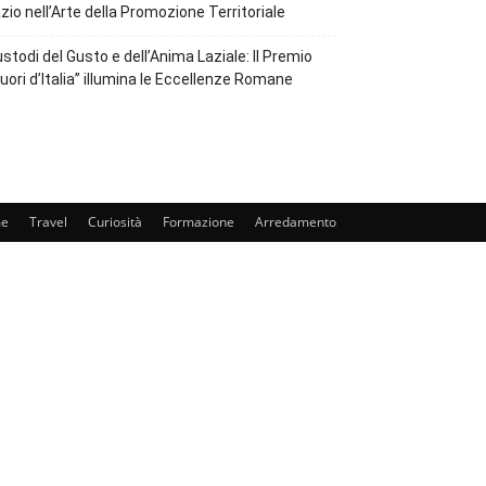
zio nell’Arte della Promozione Territoriale
stodi del Gusto e dell’Anima Laziale: Il Premio
uori d’Italia” illumina le Eccellenze Romane
e
Travel
Curiosità
Formazione
Arredamento