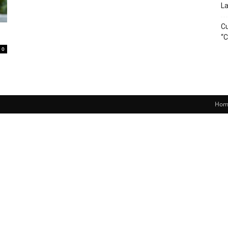
La
Cu
“C
0
Hom