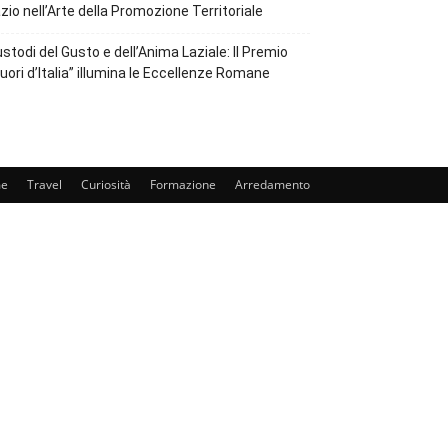
zio nell’Arte della Promozione Territoriale
stodi del Gusto e dell’Anima Laziale: Il Premio
uori d’Italia” illumina le Eccellenze Romane
e
Travel
Curiosità
Formazione
Arredamento