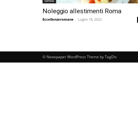
Servizi
Noleggio allestimenti Roma
Eccellenzeromane
-
Luglio 18, 2022
© Newspaper WordPress Theme by TagDiv