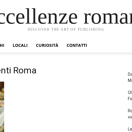
ccellenze roma
DISCOVER THE ART OF PUBLISHING
HI
LOCALI
CURIOSITÀ
CONTATTI
enti Roma
Da
Ma
Ol
Fo
Ro
vi
Le