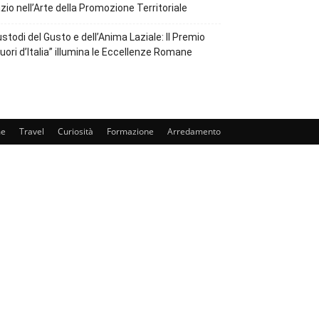
zio nell’Arte della Promozione Territoriale
stodi del Gusto e dell’Anima Laziale: Il Premio
uori d’Italia” illumina le Eccellenze Romane
e
Travel
Curiosità
Formazione
Arredamento