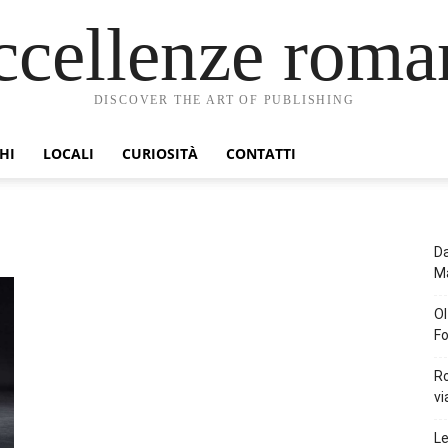
ccellenze roma
DISCOVER THE ART OF PUBLISHING
HI
LOCALI
CURIOSITÀ
CONTATTI
e
Da
Ma
Ol
Fo
Ro
vi
Le