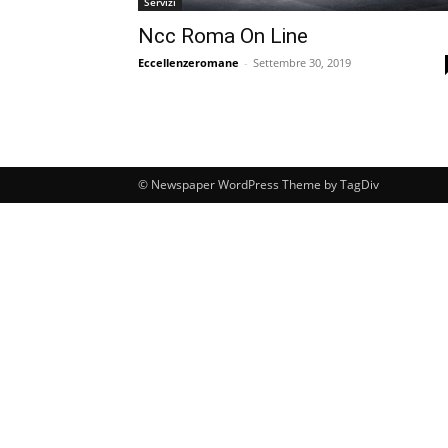
Servizi
Ncc Roma On Line
Eccellenzeromane
-
Settembre 30, 2019
© Newspaper WordPress Theme by TagDiv