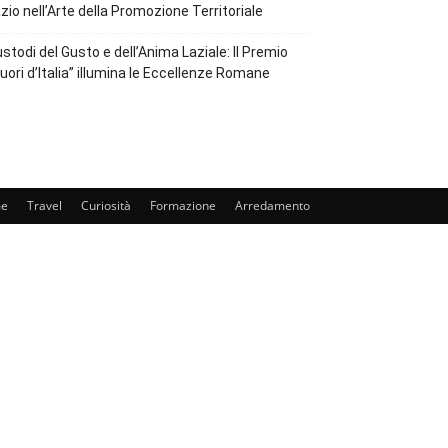
zio nell’Arte della Promozione Territoriale
stodi del Gusto e dell’Anima Laziale: Il Premio
uori d’Italia” illumina le Eccellenze Romane
e
Travel
Curiosità
Formazione
Arredamento