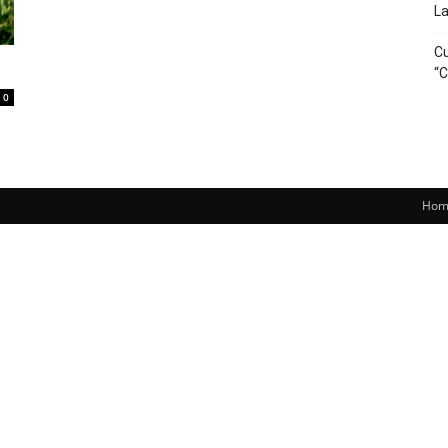
La
Cu
“C
0
Hom