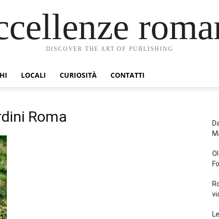
ccellenze roma
DISCOVER THE ART OF PUBLISHING
HI
LOCALI
CURIOSITÀ
CONTATTI
rdini Roma
Da
Ma
Ol
Fo
Ro
vi
Le