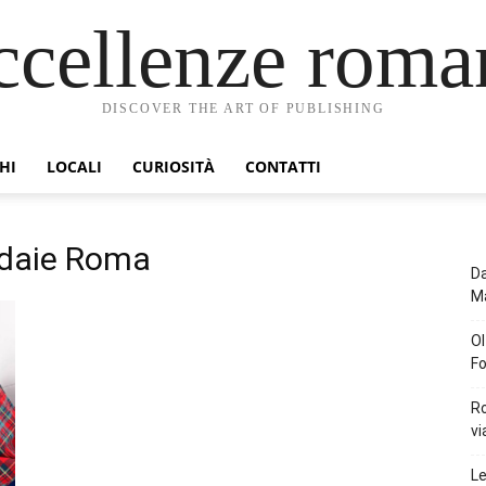
ccellenze roma
DISCOVER THE ART OF PUBLISHING
HI
LOCALI
CURIOSITÀ
CONTATTI
ldaie Roma
Da
Ma
Ol
Fo
Ro
vi
Le