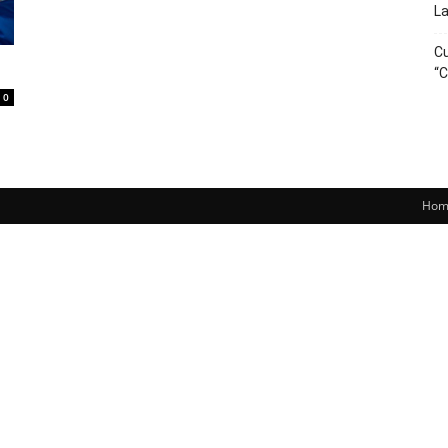
La
Cu
“C
0
Hom