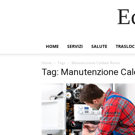
E
HOME
SERVIZI
SALUTE
TRASLOC
Home
Tags
Manutenzione Caldaie Roma
Tag: Manutenzione Ca