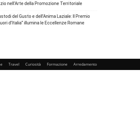
zio nell’Arte della Promozione Territoriale
stodi del Gusto e dell’Anima Laziale: Il Premio
uori d’Italia” illumina le Eccellenze Romane
e
Travel
Curiosità
Formazione
Arredamento