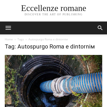
Eccellenze romane
DISCOVER THE ART OF PUBLISHING
Home
Tags
Autospurgo Roma e dintorniм
Tag: Autospurgo Roma e dintorniм
Servizi